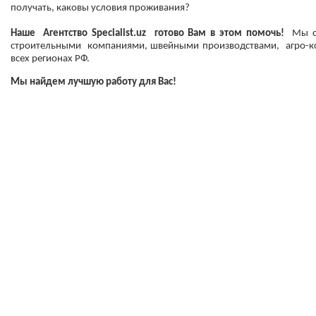
получать, каковы условия проживания?
Наше Агентство Spe
c
ialist.uz готово Вам в этом помочь!
Мы со
строительными компаниями, швейными производствами, агро-ком
всех регионах РФ.
Мы найдем лучшую работу для Вас!